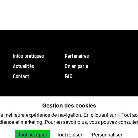
Infos pratiques
Partenaires
Actualités
On en parle
Contact
FAQ
la meilleure expérience de navigation. En cliquant sur « Tout ac
ntions légales
-
Confidentialité
-
Cookies
-
Visuel : Hélène Blanc
-
C
udience et marketing. Pour en savoir plus, vous pouvez consulte
Tout accepter
Tout refuser
Personnaliser