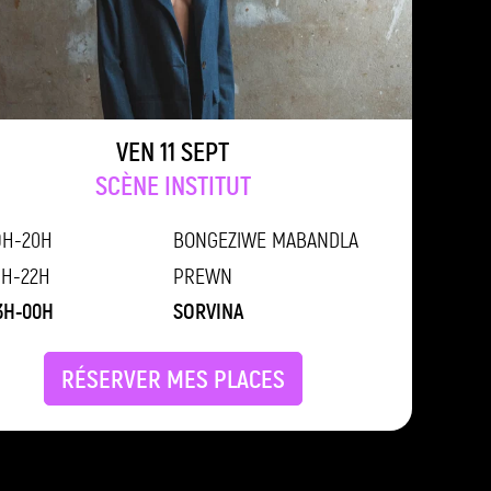
VEN 11 SEPT
SCÈNE INSTITUT
9H-20H
BONGEZIWE MABANDLA
1H-22H
PREWN
3H-00H
SORVINA
RÉSERVER MES PLACES