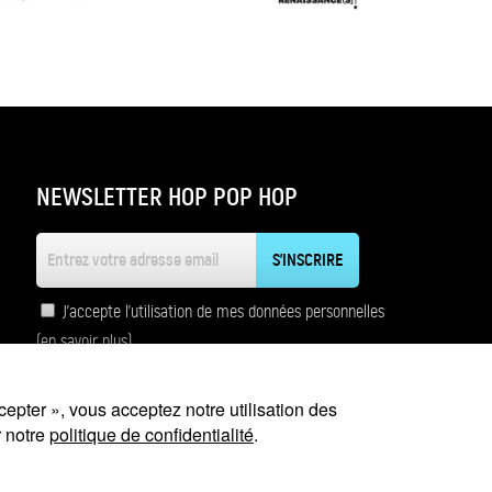
NEWSLETTER HOP POP HOP
J'accepte l'utilisation de mes données personnelles
(en savoir plus)
cepter », vous acceptez notre utilisation des
onception et réalisation : EKELA
r notre
politique de confidentialité
.