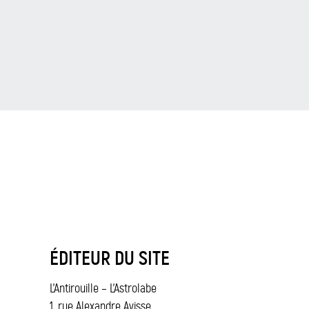
Panneau de gestion des cookies
ÉDITEUR DU SITE
L’Antirouille – L’Astrolabe
1, rue Alexandre Avisse